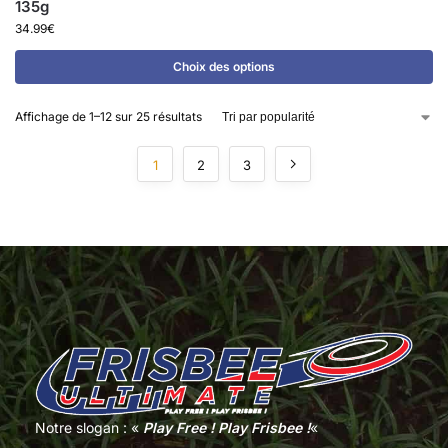
135g
34.99
€
Choix des options
Affichage de 1–12 sur 25 résultats
1
2
3
Notre slogan : «
Play Free ! Play Frisbee !
«