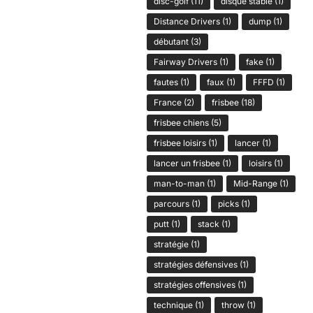
disc-golf
(11)
disque stable
(1)
Distance Drivers
(1)
dump
(1)
débutant
(3)
Fairway Drivers
(1)
fake
(1)
fautes
(1)
faux
(1)
FFFD
(1)
France
(2)
frisbee
(18)
frisbee chiens
(5)
frisbee loisirs
(1)
lancer
(1)
lancer un frisbee
(1)
loisirs
(1)
man-to-man
(1)
Mid-Range
(1)
parcours
(1)
picks
(1)
putt
(1)
stack
(1)
stratégie
(1)
stratégies défensives
(1)
stratégies offensives
(1)
technique
(1)
throw
(1)