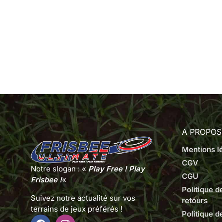
A PROPOS
Mentions l
CGV
Notre slogan : «
Play Free ! Play
CGU
Frisbee !
«
Politique 
Suivez notre actualité sur vos
retours
terrains de jeux préférés !
Politique d