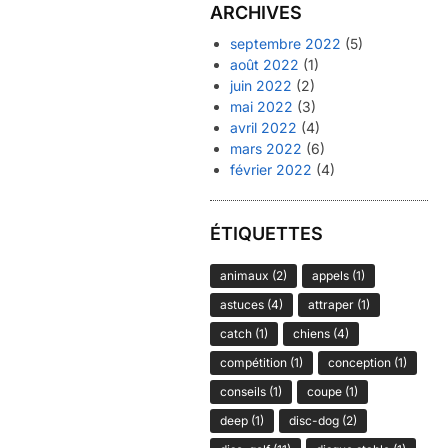
ARCHIVES
septembre 2022
(5)
août 2022
(1)
juin 2022
(2)
mai 2022
(3)
avril 2022
(4)
mars 2022
(6)
février 2022
(4)
ÉTIQUETTES
animaux
(2)
appels
(1)
astuces
(4)
attraper
(1)
catch
(1)
chiens
(4)
compétition
(1)
conception
(1)
conseils
(1)
coupe
(1)
deep
(1)
disc-dog
(2)