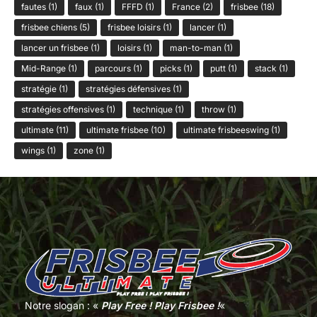
fautes
(1)
faux
(1)
FFFD
(1)
France
(2)
frisbee
(18)
frisbee chiens
(5)
frisbee loisirs
(1)
lancer
(1)
lancer un frisbee
(1)
loisirs
(1)
man-to-man
(1)
Mid-Range
(1)
parcours
(1)
picks
(1)
putt
(1)
stack
(1)
stratégie
(1)
stratégies défensives
(1)
stratégies offensives
(1)
technique
(1)
throw
(1)
ultimate
(11)
ultimate frisbee
(10)
ultimate frisbeeswing
(1)
wings
(1)
zone
(1)
Notre slogan : «
Play Free ! Play Frisbee !
«