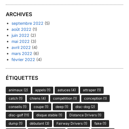
ARCHIVES
septembre 2022
(5)
août 2022
(1)
juin 2022
(2)
mai 2022
(3)
avril 2022
(4)
mars 2022
(6)
février 2022
(4)
ÉTIQUETTES
animaux
(2)
appels
(1)
astuces
(4)
attraper
(1)
catch
(1)
chiens
(4)
compétition
(1)
conception
(1)
conseils
(1)
coupe
(1)
deep
(1)
disc-dog
(2)
disc-golf
(11)
disque stable
(1)
Distance Drivers
(1)
dump
(1)
débutant
(3)
Fairway Drivers
(1)
fake
(1)